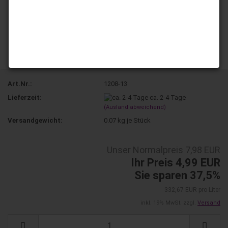
Art.Nr.:
1208-13
Lieferzeit:
ca. 2-4 Tage
(Ausland abweichend)
Versandgewicht:
0.07
kg je Stück
Unser Normalpreis 7,98 EUR
Ihr Preis 4,99 EUR
Sie sparen 37,5%
332,67 EUR pro Liter
inkl. 19% MwSt. zzgl.
Versand