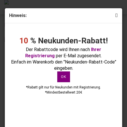
Hinweis:
« Erster
« zurück
weiter »
Letzter »
167
Artikel in dieser Kategorie
10
% Neukunden-Rabatt!
UV Gellack Golden Orange No.13, 15ml
Der Rabattcode wird Ihnen nach
Ihrer
Registrierung
per E-Mail zugesendet.
Einfach im Warenkorb den "Neukunden-Rabatt-Code"
eingeben.
OK
*Rabatt gilt nur für Neukunden mit Registrierung.
*Mindestbestellwert 20€