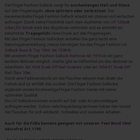
Der Finger Fashion Gellack sorgt für
wochenlangen Halt und Glanz
auf den Fingernägeln,
ohne splittern oder zerkratzen
. Der
neuentwickelte Finger Fashion Gellack erlaubt ein dünnes und einfaches
auftragen. Durch seine Flexibilität nach dem Aushärten von
UV 120sek
oder LED 60sek
wird das Abplatzen verhindert und es entsteht ein
natürliches
Tragegefühl
ohne Druck auf den Fingernägeln.
Mit den Finger Fashion Gellacken erstellen Sie ganz leicht eine
Naturnagelverstärkung. Hierzu benötigen Sie das Finger Fashion
UV
Gellack Base & Top 10ml Art.1208-N
.
Mit unserem Finger Fashion
Gellack Remover Art.1915
ist ein ganz
leichtes Ablösen möglich. Hierfür gibt es Hilfsmittel um das Ablösen zu
erleichtern:
Art.1654 Soak-Off Nail Soakers
oder
Art.1654-01 Soak-Off
Nail Clips 10er.
.
Durch eine Farbbanderole um die Flaschen erkennt man direkt die
Farben und so entfällt das suchen. Die Finger Fashion Gellacke
ergänzen unsere hochwertige Finger Fashion Serien mit seiner
optimalen Qualität.
Die UV Gellacke können sowohl auf Gel- oder Arcylmodellagen
auftragen werden. Schon viele Nageldesigner/innen haben den Vorteil
der Flaschen für sich entdeckt. Schnelles und sauberes Arbeiten.
Auch für die Füße bestens geeignet mit unseren
Feet Bond 10ml
säurefrei Art.1190.