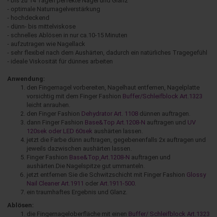
- bis zu 14 Tagen perfekte Nägel und Glanz
- optimale Naturnagelverstärkung
- hochdeckend
- dünn- bis mittelviskose
- schnelles Ablösen in nur ca.10-15 Minuten
- aufzutragen wie Nagellack
- sehr flexibel nach dem Aushärten, dadurch ein natürliches Tragegefühl
- ideale Viskosität für dünnes arbeiten
Anwendung:
den Fingernagel vorbereiten, Nagelhaut entfernen, Nagelplatte
vorsichtig mit dem Finger Fashion
Buffer/Schleifblock Art.1323
leicht anrauhen.
den Finger Fashion
Dehydrator Art. 1108
dünnen auftragen.
dann Finger Fashion
Base&Top Art.1208-N
auftragen und
UV
120sek oder LED 60sek
aushärten lassen.
jetzt die Farbe dünn auftragen, gegebenenfalls 2x auftragen und
jeweils dazwischen aushärten lassen.
Finger Fashion
Base&Top
Art.1208-N
auftragen und
aushärten.Die Nagelspitze gut ummanteln.
jetzt entfernen Sie die Schwitzschicht mit Finger Fashion
Glossy
Nail Cleaner Art.1911
oder
Art.1911-500
.
ein traumhaftes Ergebnis und Glanz.
Ablösen:
die Fingernageloberfläche mit einen
Buffer/ Schleifblock Art.1323