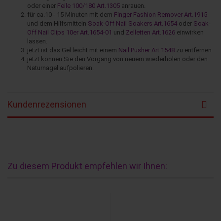
oder einer
Feile 100/180 Art.1305
anrauen.
für ca.10 - 15 Minuten mit dem
Finger Fashion Remover Art.1915
und dem Hilfsmitteln
Soak-Off Nail Soakers Art.1654
oder
Soak-
Off Nail Clips 10er Art.1654-01
und
Zelletten Art.1626
einwirken
lassen.
jetzt ist das Gel leicht mit einem
Nail Pusher Art.1548
zu entfernen
jetzt können Sie den Vorgang von neuem wiederholen oder den
Naturnagel aufpolieren.
Kundenrezensionen
Zu diesem Produkt empfehlen wir Ihnen: