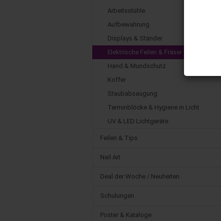
Arbeitsstühle
Aufbewahrung
Displays & Ständer
Elektrische Feilen & Fräser
Hand & Mundschutz
Koffer
Staubabsaugung
Terminblöcke & Hygiene in Licht
UV & LED Lichtgeräte
Feilen & Tips
Nail Art
Deal der Woche / Neuheiten
Schulungen
Poster & Kataloge