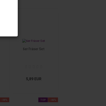
6er Fräser Set
5,89 EUR
-38%
TOP
-46%