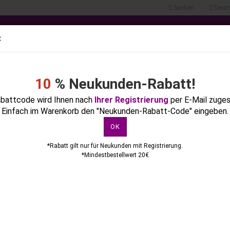
Suchen
Deuts
.
Lieferland
:
Alle
10
% Neukunden-Rabatt!
NTE
FLÜSSIGKEITEN
KOSMETIK
GERÄTE & ZUBEHÖR
FEILE
battcode wird Ihnen nach
Ihrer Registrierung
per E-Mail zuge
Einfach im Warenkorb den "Neukunden-Rabatt-Code" eingeben.
ULUNGEN
POSTER & KATALOGE
»
»
Startseite
Geräte & Zubehör
Elektrische Feilen & Fräser
OK
Elektrische Feilen & Fräser
*Rabatt gilt nur für Neukunden mit Registrierung.
Konto erstellen
*Mindestbestellwert 20€
Passwort vergessen?
Elektrische Feilen & Fräser
Sortieren nach
24 pro Seite