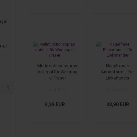
egel
r 1,2
Multifunktionsspray,
Nagelfräser
optimal für Wartung
Birnenform ....für
d. Fräser
Linkshänder
8,29 EUR
38,90 EUR