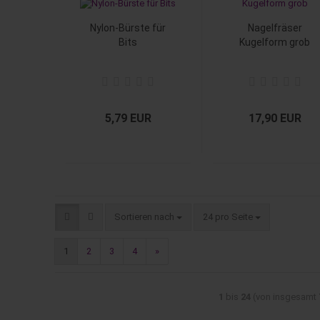
Nylon-Bürste für
Nagelfräser
Bits
Kugelform grob
5,79 EUR
17,90 EUR
Sortieren nach
24 pro Seite
1
2
3
4
»
1
bis
24
(von insgesamt