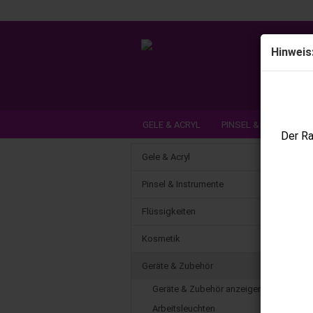
Hinweis
GELE & ACRYL
PINSEL & INSTRUME
Der Ra
DEAL DER WOCHE / NEUHEITEN
SCH
Gele & Acryl
Pinsel & Instrumente
Flüssigkeiten
Kosmetik
Geräte & Zubehör
Geräte & Zubehör anzeigen
Arbeitsleuchten