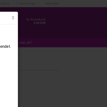
chland
Kundenlogin
Merkzettel
Ihr Warenkorb
0,00 EUR
N & TIPS
NAIL ART
sendet.
ANMELDEN
%SALE%