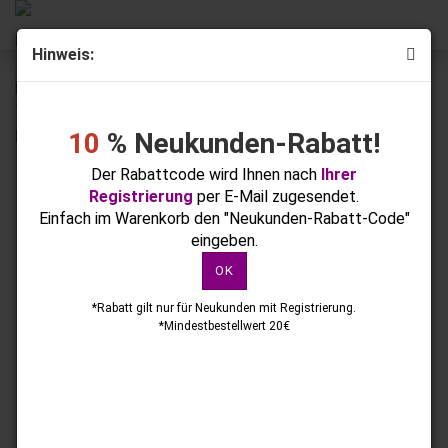
Hinweis:
« Erster
« zurück
weiter »
Letzter »
77
Artikel in dieser Kategorie
10
% Neukunden-Rabatt!
Tip 200, Größe 9, 1 VE = 50 Stk
Der Rabattcode wird Ihnen nach
Ihrer
Registrierung
per E-Mail zugesendet.
Einfach im Warenkorb den "Neukunden-Rabatt-Code"
eingeben.
OK
*Rabatt gilt nur für Neukunden mit Registrierung.
*Mindestbestellwert 20€