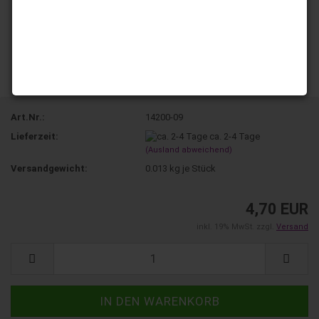
Art.Nr.:
14200-09
Lieferzeit:
ca. 2-4 Tage
(Ausland abweichend)
Versandgewicht:
0.013
kg je Stück
4,70 EUR
inkl. 19% MwSt. zzgl.
Versand