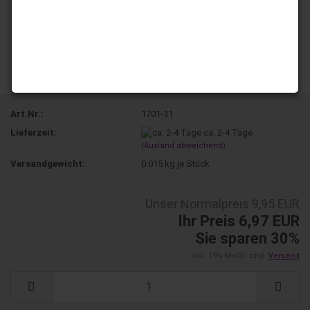
Art.Nr.:
1701-31
Lieferzeit:
ca. 2-4 Tage
(Ausland abweichend)
Versandgewicht:
0.015
kg je Stück
Unser Normalpreis 9,95 EUR
Ihr Preis 6,97 EUR
Sie sparen 30%
inkl. 19% MwSt. zzgl.
Versand