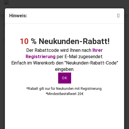
Hinweis:
« Erster
« zurück
weiter »
Letzter »
21
Artikel in dieser Kategorie
10
% Neukunden-Rabatt!
Strasssteine - Silber - 500 Stück
Der Rabattcode wird Ihnen nach
Ihrer
Registrierung
per E-Mail zugesendet.
Einfach im Warenkorb den "Neukunden-Rabatt-Code"
eingeben.
OK
*Rabatt gilt nur für Neukunden mit Registrierung.
*Mindestbestellwert 20€