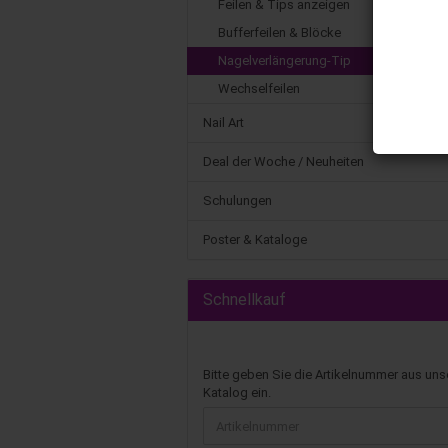
Feilen & Tips anzeigen
Bufferfeilen & Blöcke
Nagelverlängerung-Tip
Wechselfeilen
Nail Art
Deal der Woche / Neuheiten
Schulungen
Poster & Kataloge
Schnellkauf
Bitte geben Sie die Artikelnummer aus un
Katalog ein.