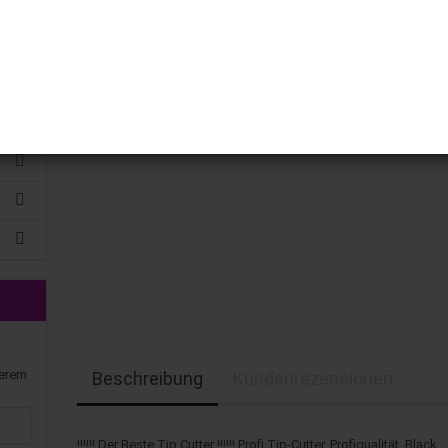
serem
Beschreibung
Kundenrezensionen
!!!!!! Der Beste Tip Cutter !!!!!! Profi Tip-Cutter, Profiqualität, Black