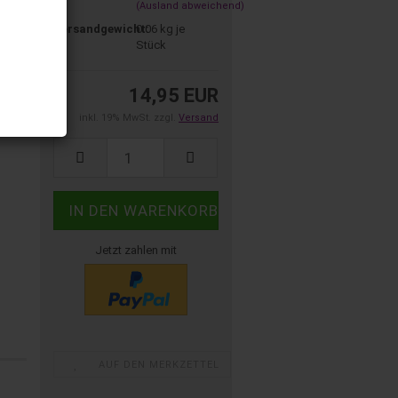
(Ausland abweichend)
Versandgewicht:
0.06
kg je
Stück
14,95 EUR
inkl. 19% MwSt. zzgl.
Versand
Jetzt zahlen mit
AUF DEN MERKZETTEL