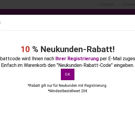
Suchen
Deuts
.
Lieferland
:
Alle
10
% Neukunden-Rabatt!
NTE
FLÜSSIGKEITEN
KOSMETIK
GERÄTE & ZUBEHÖR
FEILE
battcode wird Ihnen nach
Ihrer Registrierung
per E-Mail zuge
Einfach im Warenkorb den "Neukunden-Rabatt-Code" eingeben.
ULUNGEN
POSTER & KATALOGE
»
»
»
Startseite
Feilen & Tips
Nagelverlängerung-Tip
Profi Tip-Cutter Black in Profiqualität
OK
« Erster
« zurück
weiter »
Letzter »
77
Artikel in diese
*Rabatt gilt nur für Neukunden mit Registrierung.
Konto erstellen
*Mindestbestellwert 20€
Passwort vergessen?