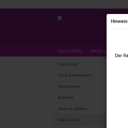
Hinweis
GELE & ACRYL
PINSEL & INSTRUME
Der Ra
DEAL DER WOCHE / NEUHEITEN
SCH
Gele & Acryl
Pinsel & Instrumente
Flüssigkeiten
Kosmetik
Geräte & Zubehör
Feilen & Tips