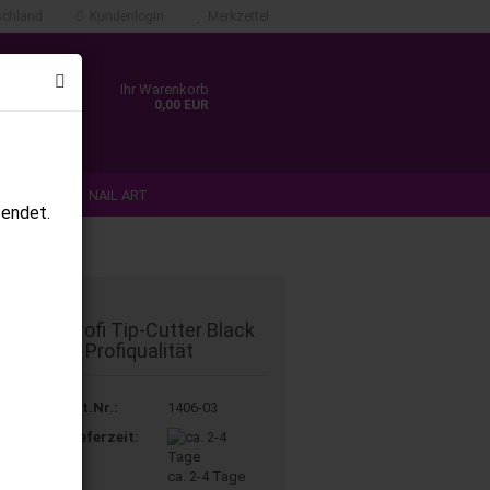
chland
Kundenlogin
Merkzettel
Ihr Warenkorb
0,00 EUR
N & TIPS
NAIL ART
sendet.
ANMELDEN
%SALE%
r Kategorie
Profi Tip-Cutter Black
in Profiqualität
Art.Nr.:
1406-03
Lieferzeit:
ca. 2-4 Tage