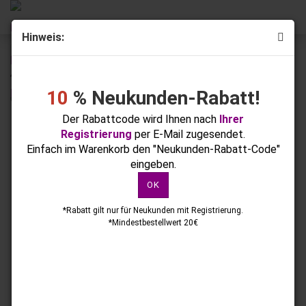
Hinweis:
« Erster
« zurück
weiter »
Letzter »
43
Artikel in dieser Kategorie
10
% Neukunden-Rabatt!
Optima Titanium Fiberglas Gel Make up skin 30g
Der Rabattcode wird Ihnen nach
Ihrer
Registrierung
per E-Mail zugesendet.
Einfach im Warenkorb den "Neukunden-Rabatt-Code"
eingeben.
OK
*Rabatt gilt nur für Neukunden mit Registrierung.
*Mindestbestellwert 20€