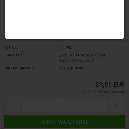
Art.Nr.:
1147-02
Lieferzeit:
ca. 2-4 Tage
(Ausland abweichend)
Versandgewicht:
0.1
kg je Stück
28,00 EUR
inkl. 19% MwSt. zzgl.
Versand