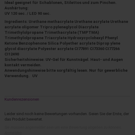
Ideal geeignet für Schablonen,
Stilettos und zum Pinchen.
Aushärtung:
UV 120 sec. / LED 90 sec.
Ingredients: Urethane methacrylate Urethane acrylate Urethane
acrylate oligomer Tripro pyleneglycol Diacrylate
Trimethylolpropane Trimethacrylate (TMPTMA)
Trimethylolpropane Triacrylate Hydroxycyclohexyl Phenyl
Ketone Benzophenone Silica Polyether acrylate Diprop ylene
glycol diacrylate Polyester acrylate CI77891 CI73360 CI77266
CI12490
Sicherheitshinweise: UV-Gel für Kunstnägel. Haut- und Augen
kontakt vermeiden.
Anwendungshinweise bitte sorgfältig lesen. Nur für gewerbliche
Verwendung. UV
Kundenrezensionen
Leider sind noch keine Bewertungen vorhanden. Seien Sie der Erste, der
das Produkt bewertet.
Sie müssen angemeldet sein um eine Bewertung abgeben zu können.
Anmelden