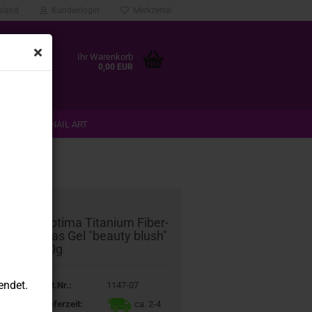
hland
Kundenlogin
Merkzettel
Ihr Warenkorb
0,00 EUR
 & TIPS
NAIL ART
ANMELDEN
%SALE%
 Kategorie
Op­ti­ma Ti­ta­ni­um Fi­ber­
glas Gel "be­au­ty blush"
30g
endet.
Art.Nr.:
1147-07
Lieferzeit:
ca. 2-4