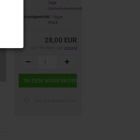
Tage
(Ausland abweichend)
Versandgewicht:
0.1
kg je
Stück
28,00 EUR
inkl. 19% MwSt. zzgl.
Versand
AUF DEN MERKZETTEL