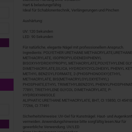
Hart & belastungsfähig
Ideal für Schablonentechnik, Verlängerungen und Pinchen
Aushärtung:
UV: 120 Sekunden
LED: 90 Sekunden
Für natürliche, elegante Nägel mit professionellem Anspruch.
Ingredients: POLYETHER URETHANE METHACRYLATE,URETHAN
METHACRYLATE, ISOPROPYLIDENEDIPHENYL
BISOXYHYDROXYPROPYL METHACRYLATE,POLYETHYLENE GL
DIMETHACRYLATE,SILICA, HYDROXYCYCLOHEXYL PHENYL KE
METHYL BENZOYLFORMATE, 2-(PHOSPHONOOXY)ETHYL
METHACRYLATE, BIS(METHACRYLOYLOXYETHYL)
PHOSPHATE,ETHYL TRIMETHYLBENZOYL PHENYLPHOSPHINAT
77891, TRIETHYLENE GLYCOL DIMETHACRYLATE, P-
HYDROXYANISOLE
ALIPHATIC URETHANE METHACRYLATE, BHT, CI 15850, CI 45410:
77266, CI 77491
Sicherheitshinweise: UV-Gel für Kunstnägel. Haut- und Augenkon
vermeiden. Anwendungshinweise bitte sorgfältig lesen.Nur für
gewerbliche Verwendung. UV/LED