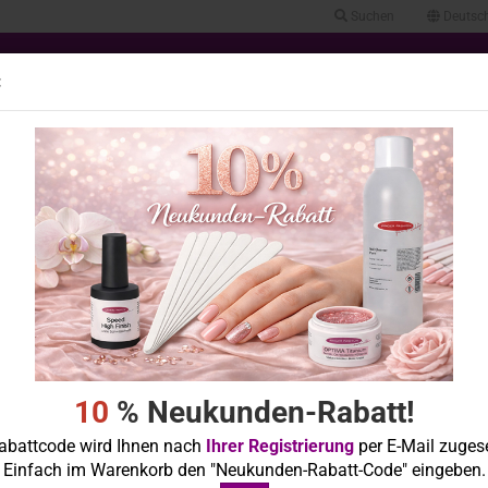
Suchen
Deutsc
.
Lieferland
:
Alle
TE
FLÜSSIGKEITEN
KOSMETIK
GERÄTE & ZUBEHÖR
FEILEN
ULUNGEN
POSTER & KATALOGE
»
»
»
Startseite
Gele & Acryl
Fiberglasgele & Make Up Gele
»
Optima Titanium Make-up Gele
Optima Titanium Fiberglas Gel "beauty blush" 30g
Konto erstellen
« Erster
« zurück
weiter »
Letzter »
43
Artikel in dieser
Passwort vergessen?
10
% Neukunden-Rabatt!
abattcode wird Ihnen nach
Ihrer Registrierung
per E-Mail zuges
en
Einfach im Warenkorb den "Neukunden-Rabatt-Code" eingeben.