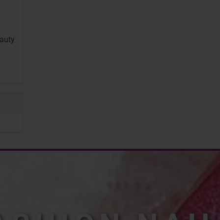
au­ty