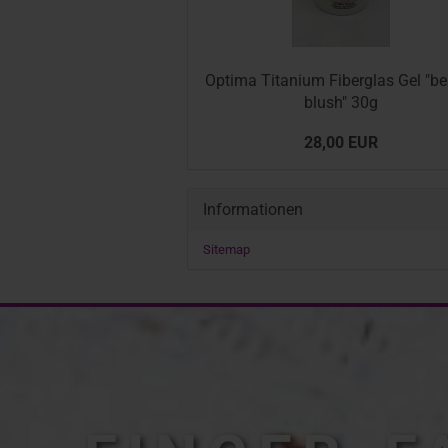
Op­ti­ma Ti­ta­ni­um Fi­ber­glas Gel "be­
blush" 30g
28,00 EUR
Informationen
Sitemap