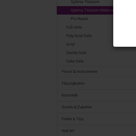
Optima Titanium
Optima Titanium Make-up Gele
Pro Repair
Fuß-Gele
Poly Acryl Gele
Acryl
Starter Sets
Color Gele
Pinsel & Instrumente
Flüssigkeiten
Kosmetik
Geräte & Zubehör
Feilen & Tips
Nail Art