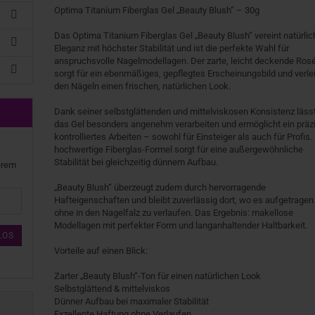
Optima Titanium Fiberglas Gel „Beauty Blush“ – 30g
Das Optima Titanium Fiberglas Gel „Beauty Blush“ vereint natürlic
Eleganz mit höchster Stabilität und ist die perfekte Wahl für
anspruchsvolle Nagelmodellagen. Der zarte, leicht deckende Ros
sorgt für ein ebenmäßiges, gepflegtes Erscheinungsbild und verle
den Nägeln einen frischen, natürlichen Look.
Dank seiner selbstglättenden und mittelviskosen Konsistenz läss
das Gel besonders angenehm verarbeiten und ermöglicht ein präz
kontrolliertes Arbeiten – sowohl für Einsteiger als auch für Profis.
hochwertige Fiberglas-Formel sorgt für eine außergewöhnliche
Stabilität bei gleichzeitig dünnem Aufbau.
erem
„Beauty Blush“ überzeugt zudem durch hervorragende
Hafteigenschaften und bleibt zuverlässig dort, wo es aufgetragen 
ohne in den Nagelfalz zu verlaufen. Das Ergebnis: makellose
Modellagen mit perfekter Form und langanhaltender Haltbarkeit.
LOS
Vorteile auf einen Blick:
Zarter „Beauty Blush“-Ton für einen natürlichen Look
Selbstglättend & mittelviskos
Dünner Aufbau bei maximaler Stabilität
Exzellente Haftung ohne Verlaufen