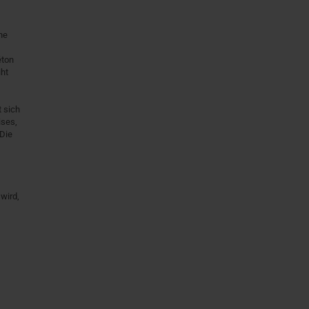
he
éton
iht
t sich
ises,
 Die
wird,