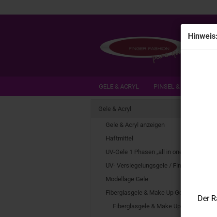
Hin­weis
GELE & ACRYL
PINSEL & INSTRUMEN
DEAL DER WOCHE / NEUHEITEN
SCH
Gele & Acryl
Gele & Acryl anzeigen
Haftmittel
UV-Gele 1 Phasen „all in one“
UV- Versiegelungsgele / Finishgele
Modellage Gele
Fiberglasgele & Make Up Gele
Der R
Fiberglasgele & Make Up Gele anzeig