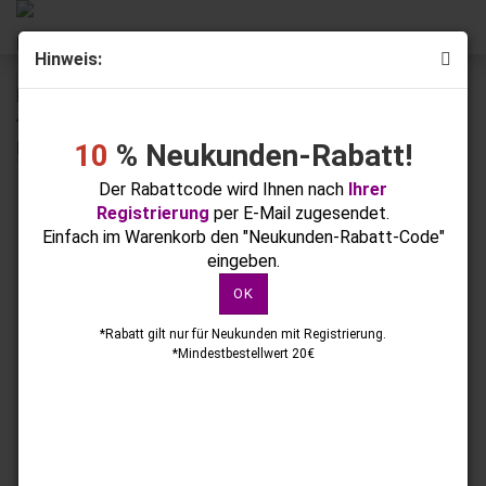
Hinweis:
« Erster
« zurück
weiter »
Letzter »
42
Artikel in dieser Kategorie
10
% Neukunden-Rabatt!
Nail-Art Folie Gold AB 1,5m
Der Rabattcode wird Ihnen nach
Ihrer
Registrierung
per E-Mail zugesendet.
Einfach im Warenkorb den "Neukunden-Rabatt-Code"
eingeben.
OK
*Rabatt gilt nur für Neukunden mit Registrierung.
*Mindestbestellwert 20€