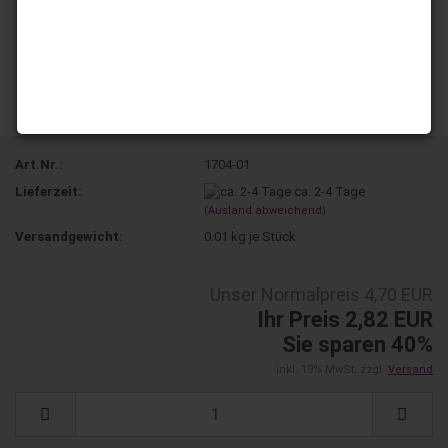
Art.Nr.:
1704-01
Lieferzeit:
ca. 2-4 Tage
(Ausland abweichend)
Versandgewicht:
0.01
kg je Stück
Unser Normalpreis 4,70 EUR
Ihr Preis 2,82 EUR
Sie sparen 40%
inkl. 19% MwSt. zzgl.
Versand