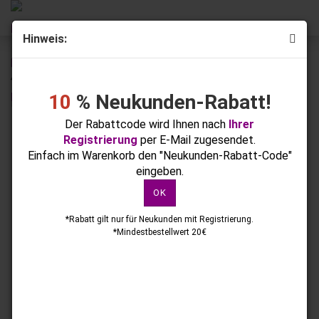
Hinweis:
« Erster
« zurück
weiter »
Letzter »
46
Artikel in dieser Kategorie
10
% Neukunden-Rabatt!
Nail Art Dazzling Dot 18 gold/weiss
Der Rabattcode wird Ihnen nach
Ihrer
Registrierung
per E-Mail zugesendet.
Einfach im Warenkorb den "Neukunden-Rabatt-Code"
eingeben.
OK
*Rabatt gilt nur für Neukunden mit Registrierung.
*Mindestbestellwert 20€