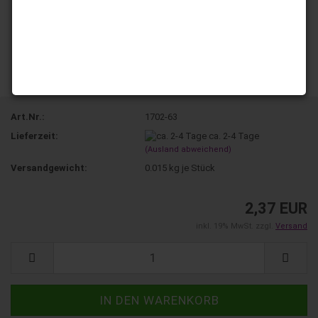
Art.Nr.:
1702-63
Lieferzeit:
ca. 2-4 Tage
(Ausland abweichend)
Versandgewicht:
0.015
kg je Stück
2,37 EUR
inkl. 19% MwSt. zzgl.
Versand