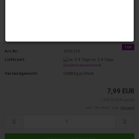
TOP
Art.Nr.:
1210-215
Lieferzeit:
ca. 2-4 Tage
(Ausland abweichend)
Versandgewicht:
0.008
kg je Stück
7,99 EUR
1.598,00 EUR pro kg
inkl. 19% MwSt. zzgl.
Versand