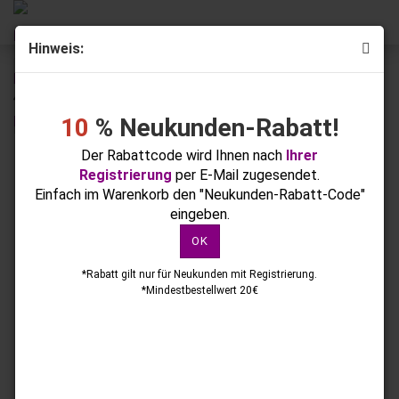
Hinweis:
« Erster
« zurück
45
Artikel in dieser Kategorie
10
% Neukunden-Rabatt!
Molly Nails Kupfer Cat Eye Metallic Nr. 215 8g
Der Rabattcode wird Ihnen nach
Ihrer
Registrierung
per E-Mail zugesendet.
Einfach im Warenkorb den "Neukunden-Rabatt-Code"
eingeben.
OK
*Rabatt gilt nur für Neukunden mit Registrierung.
*Mindestbestellwert 20€