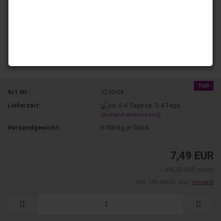
TOP
Art.Nr.:
1210-04
Lieferzeit:
ca. 2-4 Tage
(Ausland abweichend)
Versandgewicht:
0.008
kg je Stück
7,49 EUR
1.498,00 EUR pro kg
inkl. 19% MwSt. zzgl.
Versand