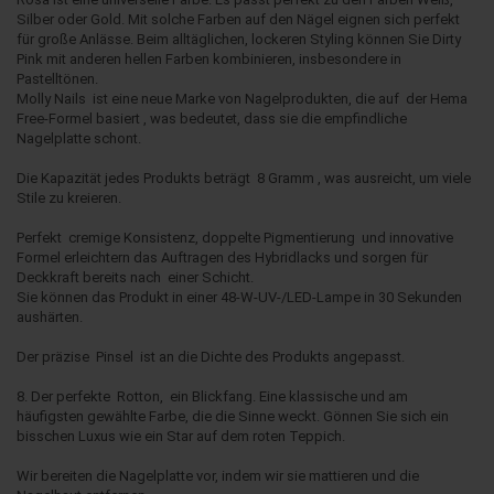
Silber oder Gold. Mit solche Farben auf den Nägel eignen sich perfekt
für große Anlässe. Beim alltäglichen, lockeren Styling können Sie Dirty
Pink mit anderen hellen Farben kombinieren, insbesondere in
Pastelltönen.
Molly Nails ist eine neue Marke von Nagelprodukten, die auf der Hema
Free-Formel basiert , was bedeutet, dass sie die empfindliche
Nagelplatte schont.
Die Kapazität jedes Produkts beträgt 8 Gramm , was ausreicht, um viele
Stile zu kreieren.
Perfekt cremige Konsistenz, doppelte Pigmentierung und innovative
Formel erleichtern das Auftragen des Hybridlacks und sorgen für
Deckkraft bereits nach einer Schicht.
Sie können das Produkt in einer 48-W-UV-/LED-Lampe in 30 Sekunden
aushärten.
Der präzise Pinsel ist an die Dichte des Produkts angepasst.
8. Der perfekte Rotton, ein Blickfang. Eine klassische und am
häufigsten gewählte Farbe, die die Sinne weckt. Gönnen Sie sich ein
bisschen Luxus wie ein Star auf dem roten Teppich.
Wir bereiten die Nagelplatte vor, indem wir sie mattieren und die