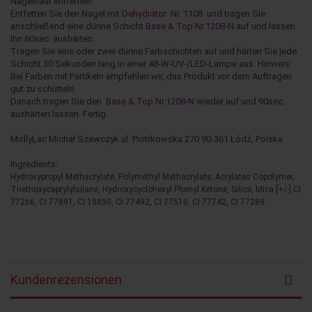
Nagelhaut entfernen.
Entfetten Sie den Nagel mit
Dehydrator Nr. 1108
und tragen Sie
anschließend eine dünne Schicht
Base & Top Nr.1208-N
auf und lassen
Ihn 60sec. aushärten.
Tragen Sie eine oder zwei dünne Farbschichten auf und härten Sie jede
Schicht 30 Sekunden lang in einer 48-W-UV-/LED-Lampe aus. Hinweis:
Bei Farben mit Partikeln empfehlen wir, das Produkt vor dem Auftragen
gut zu schütteln.
Danach tragen Sie den
Base & Top Nr.1208-N
wieder auf und 90sec.
aushärten lassen. Fertig.
MollyLac Michał Szewczyk ul. Piotrkowska 270 90-361 Łódź, Polska.
Ingredients:
Hydroxypropyl Methacrylate, Polymethyl Methacrylate, Acrylates Copolymer,
Triethoxycaprylylsilane, Hydroxycyclohexyl Phenyl Ketone, Silica, Mica [+/-] CI
77266, CI 77891, CI 15850, CI 77492, CI 77510, CI 77742, CI 77289
Kundenrezensionen