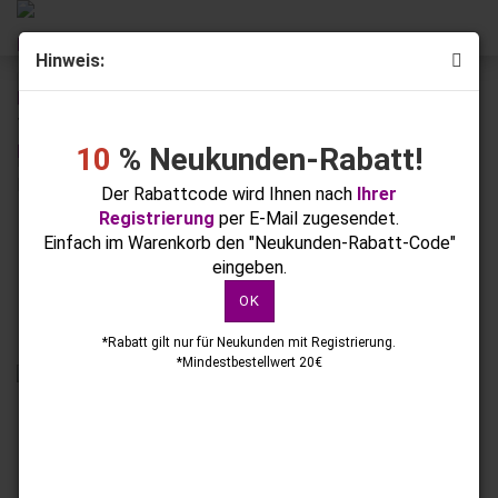
Hinweis:
« Erster
« zurück
weiter »
Letzter »
167
Artikel in dieser Kategorie
10
% Neukunden-Rabatt!
MOLLY NAILS GLAMOUR WOMEN SWEET DREAMS 04
HEMA/DI-HEMA-Frei 8G
Der Rabattcode wird Ihnen nach
Ihrer
Registrierung
per E-Mail zugesendet.
Einfach im Warenkorb den "Neukunden-Rabatt-Code"
eingeben.
OK
*Rabatt gilt nur für Neukunden mit Registrierung.
*Mindestbestellwert 20€