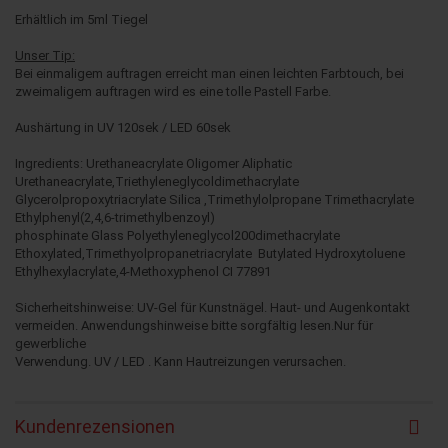
Erhältlich im 5ml Tiegel
Unser Tip:
Bei einmaligem auftragen erreicht man einen leichten Farbtouch, bei
zweimaligem auftragen wird es eine tolle Pastell Farbe.
Aushärtung in UV 120sek / LED 60sek
Ingredients: Urethaneacrylate Oligomer Aliphatic
Urethaneacrylate,Triethyleneglycoldimethacrylate
Glycerolpropoxytriacrylate Silica ,Trimethylolpropane Trimethacrylate
Ethylphenyl(2,4,6-trimethylbenzoyl)
phosphinate Glass Polyethyleneglycol200dimethacrylate
Ethoxylated,Trimethyolpropanetriacrylate Butylated Hydroxytoluene
Ethylhexylacrylate,4-Methoxyphenol CI 77891
Sicherheitshinweise: UV-Gel für Kunstnägel. Haut- und Augenkontakt
vermeiden. Anwendungshinweise bitte sorgfältig lesen.Nur für
gewerbliche
Verwendung. UV / LED . Kann Hautreizungen verursachen.
Kundenrezensionen