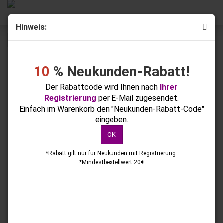
Hinweis:
« Erster
« zurück
weiter »
Letzter »
259
Artikel in dieser Kategorie
10
% Neukunden-Rabatt!
Ice Crystal Pastell Rosé CG-47 5g
Der Rabattcode wird Ihnen nach
Ihrer
Registrierung
per E-Mail zugesendet.
Einfach im Warenkorb den "Neukunden-Rabatt-Code"
eingeben.
OK
*Rabatt gilt nur für Neukunden mit Registrierung.
*Mindestbestellwert 20€