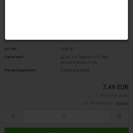
Art.Nr.:
1202-47
Lieferzeit:
ca. 2-4 Tage
(Ausland abweichend)
Versandgewicht:
0.025
kg je Stück
7,49 EUR
1.498,00 EUR pro kg
inkl. 19% MwSt. zzgl.
Versand