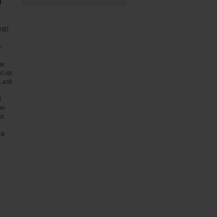
l
/180
-
er
 ist.
-Lack
l
en
st
ck