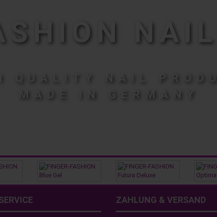
ASHION NAIL
H QUALITY NAIL PROD
MADE IN GERMANY
SERVICE
ZAHLUNG & VERSAND