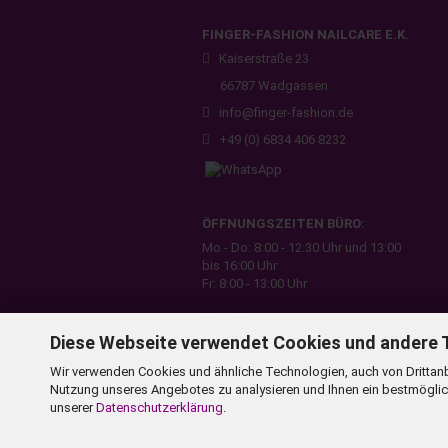
FINGER-FASHION NAILCARE E.K.
Kaiserstraße 23
66787 Wadgassen​
info@finger-fashion.de​
+49 (0) 6834 406 8232
ÖFFNUNGSZEITEN BÜRO:
Mo - Do: 8:00 - 12:30 Uhr und 13:00
bis 16:00 Uhr
Fr: 8:00 - 13:00 Uhr
Diese Webseite verwendet Cookies und andere 
Wir verwenden Cookies und ähnliche Technologien, auch von Drittanb
Nutzung unseres Angebotes zu analysieren und Ihnen ein bestmöglich
unserer
Datenschutzerklärung
.