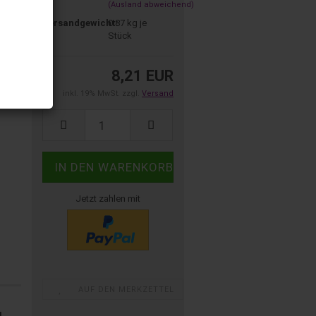
(Ausland abweichend)
Versandgewicht:
0.87
kg je
Stück
8,21 EUR
inkl. 19% MwSt. zzgl.
Versand
Jetzt zahlen mit
AUF DEN MERKZETTEL