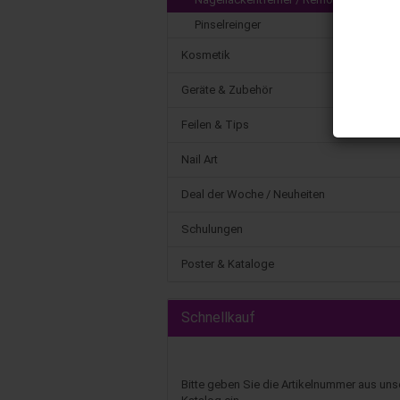
Pinselreinger
Kosmetik
Geräte & Zubehör
Feilen & Tips
Nail Art
Deal der Woche / Neuheiten
Schulungen
Poster & Kataloge
Schnellkauf
Bitte geben Sie die Artikelnummer aus un