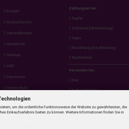
Zahlungsarten:
Kontakt
PayPal
Rückrufservice
Vorkasse (Überweisung)
Versandkosten
Sepa
Warenkorb
Barzahlung (bei Abholung)
Sitemap
Nachnahme
AGB
Versandarten:
Impressum
DHL
Datenschutz
Selbstabholung
Technologien
Newsletter
ietern, um die ordentliche Funktionsweise der Website zu gewährleisten, die
Videos
es Einkaufserlebnis bieten zu können. Weitere Informationen finden Sie in
Vertrag widerrufen