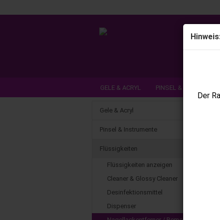
Hinweis
GELE & ACRYL
PINSEL & INSTRUME
Der Ra
DEAL DER WOCHE / NEUHEITEN
SCH
Gele & Acryl
Pinsel & Instrumente
Flüssigkeiten
Flüssigkeiten anzeigen
Cleaner & Glossy Cleaner
Desinfektionsmittel
Dispenser
Nagellackentferner / Remover