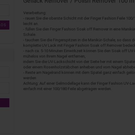
Gellack Remover / Polish Remover 100 m
Verarbeitung:
- rauen Sie die oberste Schicht mit der Finger Fashion Feile 100
leicht an.
LOS
- füllen Sie den Finger Fashion Soak off Remover in eine Manikür
Schale.
- tauchen Sie die Fingerspitzen in die Manikür-Schale, so dass d
komplette UV Lack mit Finger Fashion Soak off Remover bedeckt
- nach ca. 5-10 Minuten Einwirkzeit können Sie den Soak off UV
mühelos von Ihrem Nagel entfernen,
indem Sie die UV-Lackschicht von der Seite her mit einem Spate
oder einem Rosenholzstäbchen anheben und vom Nagel abheb
- Reste am Nagelrand können mit dem Spatel ganz einfach gelö
werden
Achtung: Auf einer Gelmodellage kann der Finger Fashion UV-La
einfach mit einer 100/180 Feile abgetragen werden.