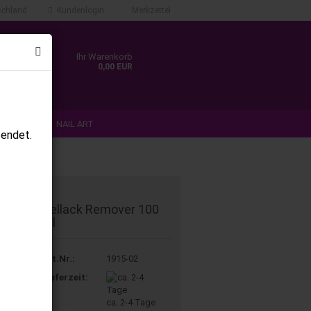
chland
Kundenlogin
Merkzettel
Ihr Warenkorb
0,00 EUR
N & TIPS
NAIL ART
sendet.
ANMELDEN
%SALE%
Gellack Remover 100
ml
Art.Nr.:
1915-02
Lieferzeit:
ca. 2-4 Tage