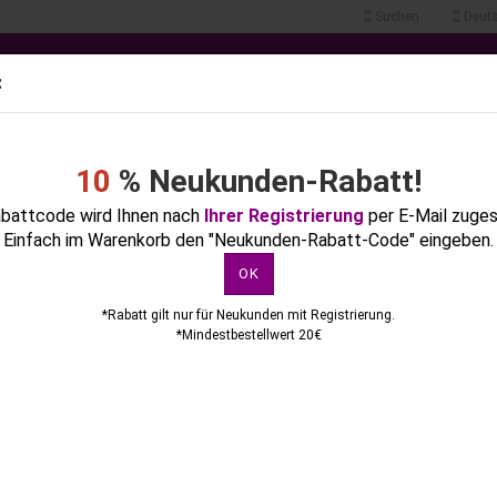
Suchen
Deuts
.
Lieferland
:
Alle
10
% Neukunden-Rabatt!
NTE
FLÜSSIGKEITEN
KOSMETIK
GERÄTE & ZUBEHÖR
FEILE
battcode wird Ihnen nach
Ihrer Registrierung
per E-Mail zuge
Einfach im Warenkorb den "Neukunden-Rabatt-Code" eingeben.
ULUNGEN
POSTER & KATALOGE
»
»
Startseite
Flüssigkeiten
Nagellackentferner / Remover
»
Gellack Remover 100 ml
OK
« Erster
« zurück
6
Artikel in dieser Kategorie
*Rabatt gilt nur für Neukunden mit Registrierung.
Konto erstellen
*Mindestbestellwert 20€
Passwort vergessen?