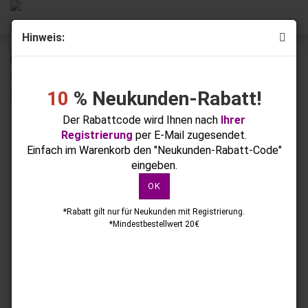
Hinweis:
weiter »
Letzter »
8
Artikel in dieser Kategorie
10
% Neukunden-Rabatt!
Funkelspray Pink, 25g
Der Rabattcode wird Ihnen nach
Ihrer
Registrierung
per E-Mail zugesendet.
Einfach im Warenkorb den "Neukunden-Rabatt-Code"
eingeben.
OK
*Rabatt gilt nur für Neukunden mit Registrierung.
*Mindestbestellwert 20€