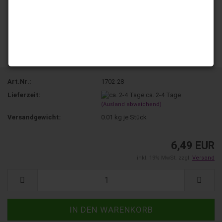
Art.Nr.:
1702-28
Lieferzeit:
ca. 2-4 Tage
(Ausland abweichend)
Versandgewicht:
0.01
kg je Stück
6,49 EUR
inkl. 19% MwSt. zzgl.
Versand