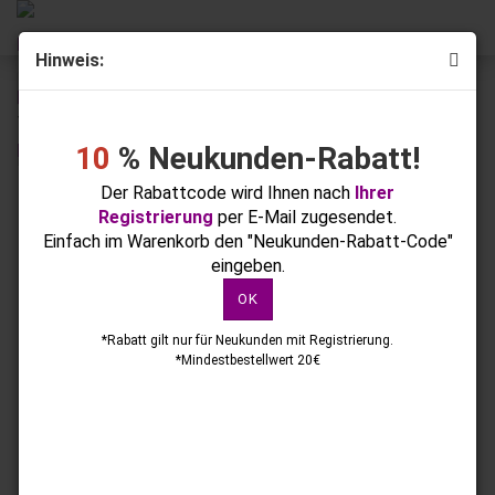
Hinweis:
« Erster
« zurück
weiter »
Letzter »
73
Artikel in dieser Kategorie
10
% Neukunden-Rabatt!
E-Fräser X treme K50
Der Rabattcode wird Ihnen nach
Ihrer
Registrierung
per E-Mail zugesendet.
Einfach im Warenkorb den "Neukunden-Rabatt-Code"
eingeben.
OK
*Rabatt gilt nur für Neukunden mit Registrierung.
*Mindestbestellwert 20€