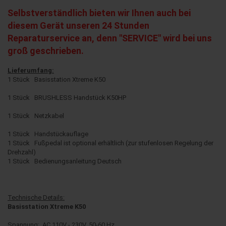
Selbstverständlich bieten wir Ihnen auch bei
diesem Gerät unseren 24 Stunden
Reparaturservice an, denn "SERVICE" wird bei uns
groß geschrieben.
Lieferumfang:
1 Stück Basisstation Xtreme K50
1 Stück BRUSHLESS Handstück K50HP
1 Stück Netzkabel
1 Stück Handstückauflage
1 Stück Fußpedal ist optional erhältlich (zur stufenlosen Regelung der
Drehzahl)
1 Stück Bedienungsanleitung Deutsch
Technische Details:
Basisstation Xtreme K50
Spannung: AC 110V - 230V, 50-60 Hz