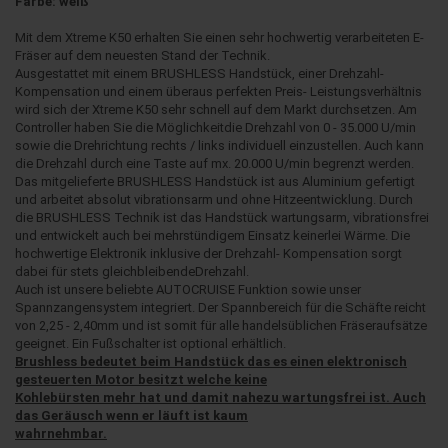
Farbe: weiß
Mit dem Xtreme K50 erhalten Sie einen sehr hochwertig verarbeiteten E-
Fräser auf dem neuesten Stand der Technik.
Ausgestattet mit einem BRUSHLESS Handstück, einer Drehzahl-
Kompensation und einem überaus perfekten Preis- Leistungsverhältnis
wird sich der Xtreme K50 sehr schnell auf dem Markt durchsetzen. Am
Controller haben Sie die Möglichkeitdie Drehzahl von 0 - 35.000 U/min
sowie die Drehrichtung rechts / links individuell einzustellen. Auch kann
die Drehzahl durch eine Taste auf mx. 20.000 U/min begrenzt werden.
Das mitgelieferte BRUSHLESS Handstück ist aus Aluminium gefertigt
und arbeitet absolut vibrationsarm und ohne Hitzeentwicklung. Durch
die BRUSHLESS Technik ist das Handstück wartungsarm, vibrationsfrei
und entwickelt auch bei mehrstündigem Einsatz keinerlei Wärme. Die
hochwertige Elektronik inklusive der Drehzahl- Kompensation sorgt
dabei für stets gleichbleibendeDrehzahl.
Auch ist unsere beliebte AUTOCRUISE Funktion sowie unser
Spannzangensystem integriert. Der Spannbereich für die Schäfte reicht
von 2,25 - 2,40mm und ist somit für alle handelsüblichen Fräseraufsätze
geeignet. Ein Fußschalter ist optional erhältlich.
Brushless bedeutet beim Handstück das es einen elektronisch
gesteuerten Motor besitzt welche keine
Kohlebürsten mehr hat und damit nahezu wartungsfrei ist. Auch
das Geräusch wenn er läuft ist kaum
wahrnehmbar.