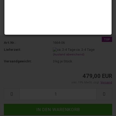
TOP
Art.Nr.:
1664-06
Lieferzeit:
ca. 2-4 Tage
(Ausland abweichend)
Versandgewicht:
3
kg je Stück
479,00 EUR
inkl. 19% MwSt. zzgl.
Versand