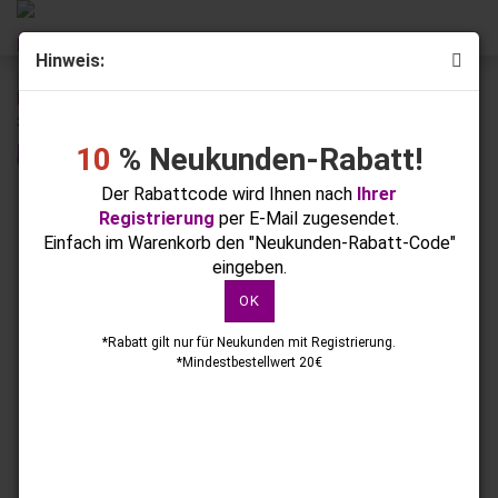
Hinweis:
« Erster
« zurück
weiter »
Letzter »
378
Artikel in dieser Kategorie
10
% Neukunden-Rabatt!
Colour FG-182 Chicory Coffee 5g
Der Rabattcode wird Ihnen nach
Ihrer
Registrierung
per E-Mail zugesendet.
Einfach im Warenkorb den "Neukunden-Rabatt-Code"
eingeben.
OK
*Rabatt gilt nur für Neukunden mit Registrierung.
*Mindestbestellwert 20€