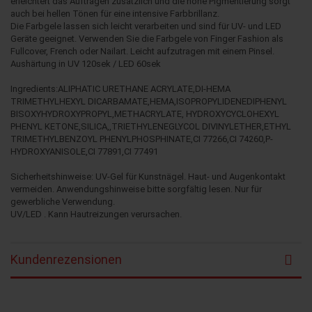
erleichtert das Auftragen zusätzlich und die hohe Pigmentierung sorgt
auch bei hellen Tönen für eine intensive Farbbrillanz.
Die Farbgele lassen sich leicht verarbeiten und sind für UV- und LED
Geräte geeignet. Verwenden Sie die Farbgele von Finger Fashion als
Fullcover, French oder Nailart. Leicht aufzutragen mit einem Pinsel.
Aushärtung in UV 120sek / LED 60sek
Ingredients:ALIPHATIC URETHANE ACRYLATE,DI-HEMA
TRIMETHYLHEXYL DICARBAMATE,HEMA,ISOPROPYLIDENEDIPHENYL
BISOXYHYDROXYPROPYL,METHACRYLATE, HYDROXYCYCLOHEXYL
PHENYL KETONE,SILICA,,TRIETHYLENEGLYCOL DIVINYLETHER,ETHYL
TRIMETHYLBENZOYL PHENYLPHOSPHINATE,CI 77266,CI 74260,P-
HYDROXYANISOLE,CI 77891,CI 77491
Sicherheitshinweise: UV-Gel für Kunstnägel. Haut- und Augenkontakt
vermeiden. Anwendungshinweise bitte sorgfältig lesen. Nur für
gewerbliche Verwendung.
UV/LED . Kann Hautreizungen verursachen.
Kundenrezensionen