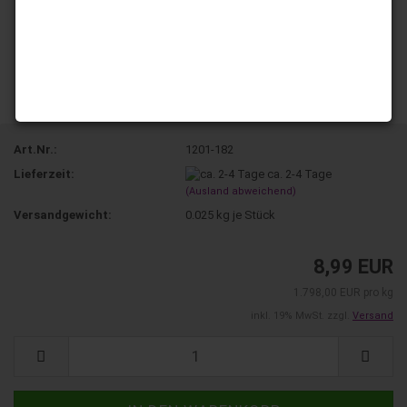
Art.Nr.:
1201-182
Lieferzeit:
ca. 2-4 Tage
(Ausland abweichend)
Versandgewicht:
0.025
kg je Stück
8,99 EUR
1.798,00 EUR pro kg
inkl. 19% MwSt. zzgl.
Versand