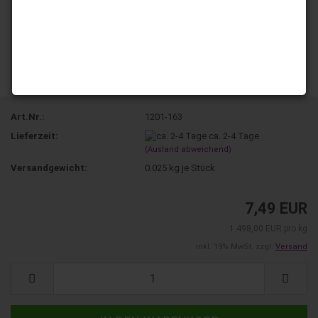
Art.Nr.:
1201-163
Lieferzeit:
ca. 2-4 Tage
(Ausland abweichend)
Versandgewicht:
0.025
kg je Stück
7,49 EUR
1.498,00 EUR pro kg
inkl. 19% MwSt. zzgl.
Versand