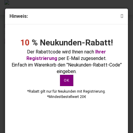
Hinweis:
« Erster
« zurück
weiter »
Letzter »
259
Artikel in dieser Kategorie
10
% Neukunden-Rabatt!
Colour FG-163 Ruby Pink 5g
Der Rabattcode wird Ihnen nach
Ihrer
Registrierung
per E-Mail zugesendet.
Einfach im Warenkorb den "Neukunden-Rabatt-Code"
eingeben.
OK
*Rabatt gilt nur für Neukunden mit Registrierung.
*Mindestbestellwert 20€