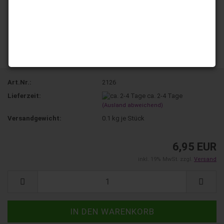
Art.Nr.:
2126
Lieferzeit:
ca. 2-4 Tage
(Ausland abweichend)
Versandgewicht:
0.1
kg je Stück
6,95 EUR
inkl. 19% MwSt. zzgl.
Versand