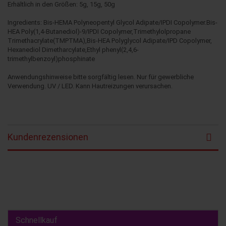
Erhältlich in den Größen: 5g, 15g, 50g
Ingredients: Bis-HEMA Polyneopentyl Glycol Adipate/IPDI Copolymer.Bis-
HEA Poly(1,4-Butanediol)-9/IPDI Copolymer,Trimethylolpropane
Trimethacrylate(TMPTMA),Bis-HEA Polyglycol Adipate/IPD Copolymer,
Hexanediol Dimetharcylate,Ethyl phenyl(2,4,6-
trimethylbenzoyl)phosphinate
Anwendungshinweise bitte sorgfältig lesen. Nur für gewerbliche
Verwendung. UV / LED. Kann Hautreizungen verursachen.
Kundenrezensionen
Schnellkauf