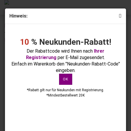
Hinweis:
weiter »
Letzter »
4
Artikel in dieser Kategorie
10
% Neukunden-Rabatt!
Blue Gel All in one 5g
Der Rabattcode wird Ihnen nach
Ihrer
Registrierung
per E-Mail zugesendet.
Einfach im Warenkorb den "Neukunden-Rabatt-Code"
eingeben.
OK
*Rabatt gilt nur für Neukunden mit Registrierung.
*Mindestbestellwert 20€