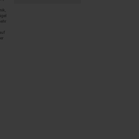
nik,
ägel
mehr
auf
er