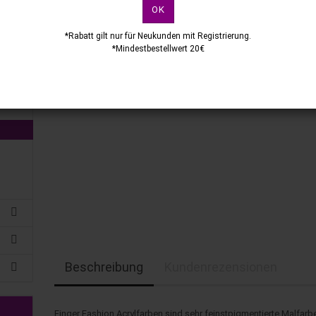
OK
*Rabatt gilt nur für Neukunden mit Registrierung.
*Mindestbestellwert 20€
Beschreibung
Kundenrezensionen
Finger Fashion Acrylfarben sind sehr feinstpigmentierte Malfarb