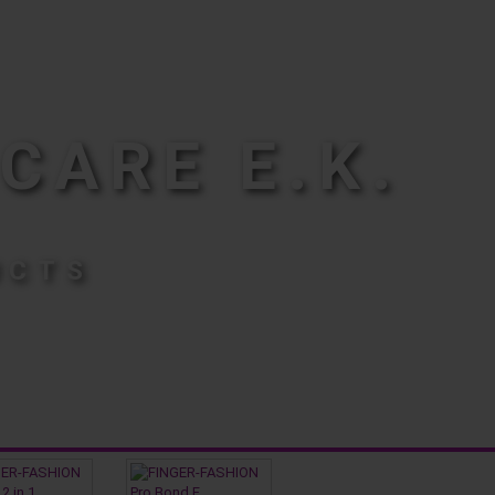
CARE E.K.
UCTS