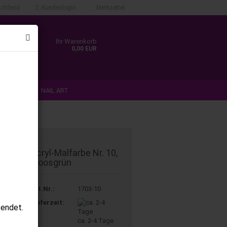
chland
Kundenlogin
Merkzettel
Ihr Warenkorb
0,00 EUR
N & TIPS
NAIL ART
ANMELDEN
%SALE%
Acryl-Malfarbe Nr. 10,
Moosgrün
Art.Nr.:
1703-10
Lieferzeit:
sendet.
ca. 2-4 Tage