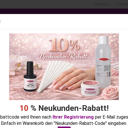
Suchen
Deuts
.
Lieferland
:
Alle
NTE
FLÜSSIGKEITEN
KOSMETIK
GERÄTE & ZUBEHÖR
FEILE
ULUNGEN
POSTER & KATALOGE
»
»
»
Startseite
Nail Art
Malfarben
Acryl-Malfarbe Nr. 10, Moosgrün
« zurück
weiter »
Letzter »
21
Artikel in dieser Kategorie
Konto erstellen
Passwort vergessen?
10
% Neukunden-Rabatt!
battcode wird Ihnen nach
Ihrer Registrierung
per E-Mail zuge
Einfach im Warenkorb den "Neukunden-Rabatt-Code" eingeben.