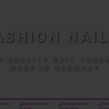
ASHION NAIL
H QUALITY NAIL PROD
MADE IN GERMANY