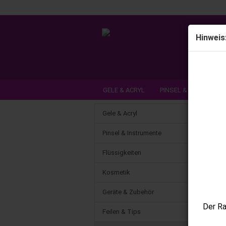
Hinweis
GELE & ACRYL
PINSEL & INSTRUME
DEAL DER WOCHE / NEUHEITEN
SCH
Gele & Acryl
Pinsel & Instrumente
Flüssigkeiten
Kosmetik
Geräte & Zubehör
Der Ra
Feilen & Tips