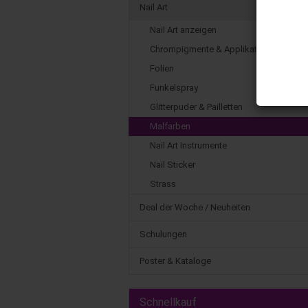
Nail Art
Nail Art anzeigen
Chrompigmente & Applikator
Folien
Funkelspray
Glitterpuder & Pailletten
Malfarben
Nail Art Instrumente
Nail Sticker
Strass
Deal der Woche / Neuheiten
Schulungen
Poster & Kataloge
Schnellkauf