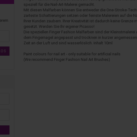
speziell für die Nail-Art-Malerei gemacht.
Mit diesen Malfarben können Sie entweder die One-Stroke-Tech
zarteste Schattierungen setzen oder feinste Malereien auf die N
serem
Ihrer Kunden zaubern. Ihrer Kreativität ist dadurch keine Grenze 
gesetzt. Werden Sie Ihr eigener Picasso!
Die speziellen Finger Fashion Malfarben sind der Kleinstmalerei 
dem Fingernagel angepasst und trocknen in kurzer angemessen
Zeit an der Luft und sind wasserlöslich. Inhalt 10ml
LOS
Paint colours for nail art - only suitable for artificial nails
(We recommend Finger Fashion Nail Art Brushes)