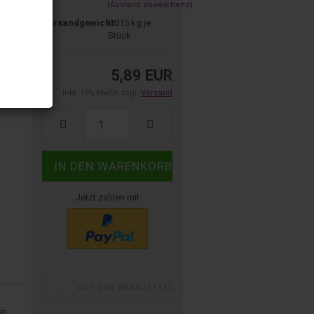
(Ausland abweichend)
Versandgewicht:
0.015
kg je
Stück
5,89 EUR
inkl. 19% MwSt. zzgl.
Versand
Jetzt zahlen mit
AUF DEN MERKZETTEL
en,