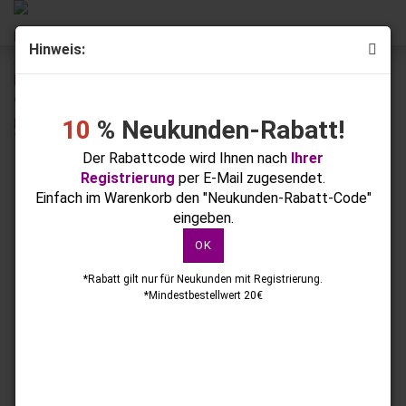
Hinweis:
« Erster
« zurück
weiter »
Letzter »
6
Artikel in dieser Kategorie
10
% Neukunden-Rabatt!
3D-Sticker mit Strass
Der Rabattcode wird Ihnen nach
Ihrer
Registrierung
per E-Mail zugesendet.
Einfach im Warenkorb den "Neukunden-Rabatt-Code"
eingeben.
OK
*Rabatt gilt nur für Neukunden mit Registrierung.
*Mindestbestellwert 20€