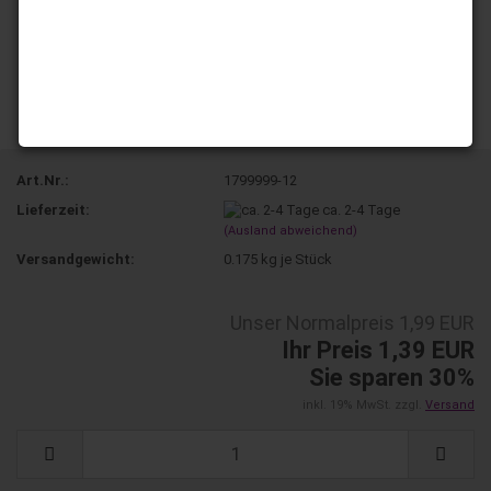
Art.Nr.:
1799999-12
Lieferzeit:
ca. 2-4 Tage
(Ausland abweichend)
Versandgewicht:
0.175
kg je Stück
Unser Normalpreis 1,99 EUR
Ihr Preis 1,39 EUR
Sie sparen 30%
inkl. 19% MwSt. zzgl.
Versand