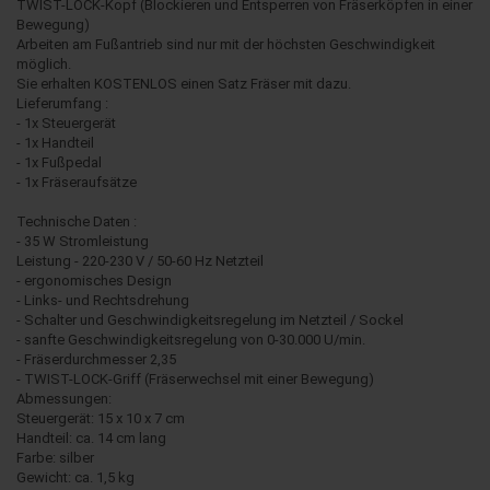
TWIST-LOCK-Kopf (Blockieren und Entsperren von Fräserköpfen in einer
Bewegung)
Arbeiten am Fußantrieb sind nur mit der höchsten Geschwindigkeit
möglich.
Sie erhalten KOSTENLOS einen Satz Fräser mit dazu.
Lieferumfang :
- 1x Steuergerät
- 1x Handteil
- 1x Fußpedal
- 1x Fräseraufsätze
Technische Daten :
- 35 W Stromleistung
Leistung - 220-230 V / 50-60 Hz Netzteil
- ergonomisches Design
- Links- und Rechtsdrehung
- Schalter und Geschwindigkeitsregelung im Netzteil / Sockel
- sanfte Geschwindigkeitsregelung von 0-30.000 U/min.
- Fräserdurchmesser 2,35
- TWIST-LOCK-Griff (Fräserwechsel mit einer Bewegung)
Abmessungen:
Steuergerät: 15 x 10 x 7 cm
Handteil: ca. 14 cm lang
Farbe: silber
Gewicht: ca. 1,5 kg