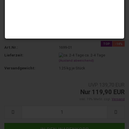
TOP
-14%
Art.Nr.:
1699-01
Lieferzeit:
ca. 2-4 Tage
(Ausland abweichend)
Versandgewicht:
1.25
kg je Stück
UVP 139,70 EUR
Nur 119,90 EUR
inkl. 19% MwSt. zzgl.
Versand