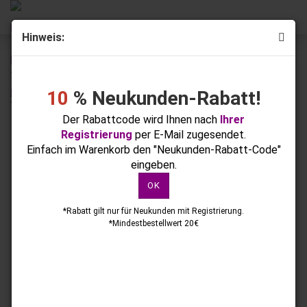
Hinweis:
« Erster
« zurück
weiter »
Letzter »
73
Artikel in dieser Kategorie
10
% Neukunden-Rabatt!
2 UV/LED Lampen + Nagelfräser
Der Rabattcode wird Ihnen nach
Ihrer
Registrierung
per E-Mail zugesendet.
Einfach im Warenkorb den "Neukunden-Rabatt-Code"
eingeben.
OK
*Rabatt gilt nur für Neukunden mit Registrierung.
*Mindestbestellwert 20€