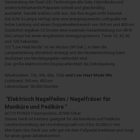
Verwendung der Dual-LED-Technologie alle Gele, Hybridlacke und
andere lichthärtende Präparate schnell und gleichmäßig
aushärtet.
Sendet weißes Licht aus, das Ihre Augen nicht belastet.
Die SUN 5-Lampe verfügt über eine energiesparende Lichtquelle mit
hoher Leistung und einem Doppelwellenbereich von 365 nm und 405 nm.
Zusätzlich ergeben 24 Dioden eine maximale Gesamtleistung von 48 W.
Die Lampe hat einen eingebauten Bewegungssensor, Timer 10, 30, 60
und 120 Sekunden.
1/2 "Low Heat Mode" ist ein Modus (99 Sek.), in dem die
Lampenleistung allmählich ansteigt und die Hitzeentwicklung beim
Aushärten von Modelagegelen verhindert wird.
Das große elektronische Display erleichtert die Zeitsteuerung.
Arbeitszeiten: 10s, 30s, 60s, 120s
und Low Heat Mode 99s
Lichtband: 365 nm, 405 nm
Lebensdauer: 50.000 Stunden
"Elektrisch Nagelfeilen / Nagelfräser für
Maniküre und Pediküre "
ACTIV POWER Fräsmaschine JD500 Silber
Dieses Gerät ist bestens geeignet für die Maniküre und Pediküre.
Leichte Einstellung der Umdrehungszahl von 0 bis 30.000 U/ min.
Man kann das Gerät aus sehr gut mit dem Fußpedal bedienen und sorgt
für einen guten Arbeitskomfort.